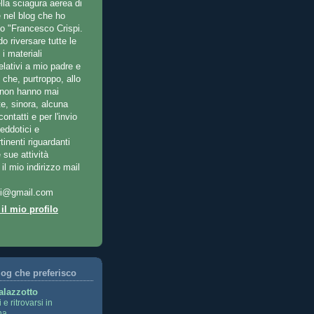
la sciagura aerea di
e nel blog che ho
o "Francesco Crispi.
do riversare tutte le
i materiali
lativi a mio padre e
 che, purtroppo, allo
, non hanno mai
te, sinora, alcuna
contatti e per l'invio
neddotici e
inenti riguardanti
 sue attività
 il mio indirizzo mail
spi@gmail.com
il mio profilo
log che preferisco
alazzotto
 e ritrovarsi in
na