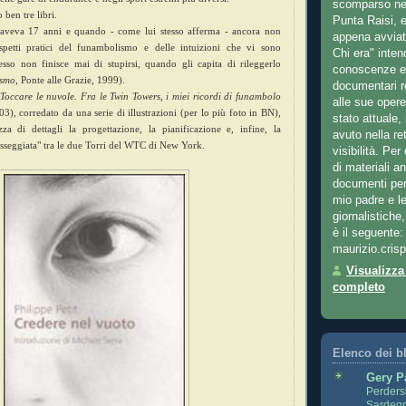
scomparso nel
o ben tre libri.
Punta Raisi, 
aveva 17 anni e quando - come lui stesso afferma - ancora non
appena avviat
spetti pratici del funambolismo e delle intuizioni che vi sono
Chi era" inten
esso non finisce mai di stupirsi, quando gli capita di rileggerlo
conoscenze e 
ismo
, Ponte alle Grazie, 1999).
documentari re
Toccare le nuvole. Fra le Twin Towers, i miei ricordi di funambolo
alle sue opere
03), corredato da una serie di illustrazioni (per lo più foto in BN),
stato attuale
za di dettagli la progettazione, la pianificazione e, infine, la
avuto nella re
asseggiata" tra le due Torri del WTC di New York.
visibilità. Per 
di materiali a
documenti pert
mio padre e le
giornalistiche,
è il seguente:
maurizio.cri
Visualizza 
completo
Elenco dei b
Gery P
Perdersi
Sardeg