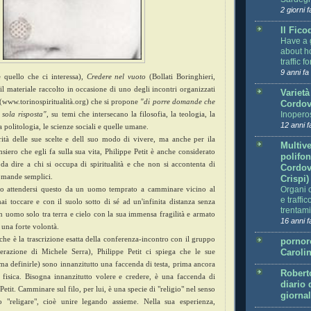
2 giorni f
Il Fico
Have a 
about h
traffic 
9 anni fa
è quello che ci interessa),
Credere nel vuoto
(Bollati Boringhieri,
il materiale raccolto in occasione di uno degli incontri organizzati
Varietà
 (www.torinospiritualità.org) che si propone
"di porre domande che
Cordov
sola risposta"
, su temi che intersecano la filosofia, la teologia, la
Inopero
12 anni f
la politologia, le scienze sociali e quelle umane.
larità delle sue scelte e dell suo modo di vivere, ma anche per ila
Multiv
ensiero che egli fa sulla sua vita, Philippe Petit è anche considerato
polifo
a dire a chi si occupa di spiritualità e che non si accontenta di
Cordov
omande semplici.
Crispi)
mo attendersi questo da un uomo temprato a camminare vicino al
Organi 
e traffi
ai toccare e con il suolo sotto di sé ad un'infinita distanza senza
trentami
n uomo solo tra terra e cielo con la sua immensa fragilità e armato
16 anni f
 una forte volontà.
(che è la trascrizione esatta della conferenza-incontro con il gruppo
pornoro
erazione di Michele Serra), Philippe Petit ci spiega che le sue
Caroli
ma definirle) sono innanzitutto una faccenda di testa, prima ancora
Robert
fisica. Bisogna innanzitutto volere e credere, è una faccenda di
diario 
Petit.
Camminare sul filo, per lui, è una specie di "religio" nel senso
giornal
o "religare", cioè unire legando assieme. Nella sua esperienza,