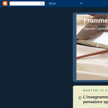
Framme
Appunti e pensier
MARTEDÌ 16 G
L'insegnamen
pensatore s