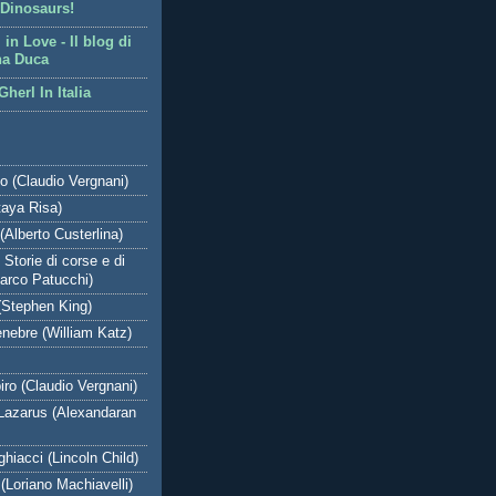
Dinosaurs!
l in Love - Il blog di
na Duca
Gherl In Italia
to (Claudio Vergnani)
taya Risa)
Alberto Custerlina)
 Storie di corse e di
Marco Patucchi)
Stephen King)
enebre (William Katz)
iro (Claudio Vergnani)
 Lazarus (Alexandaran
 ghiacci (Lincoln Child)
(Loriano Machiavelli)