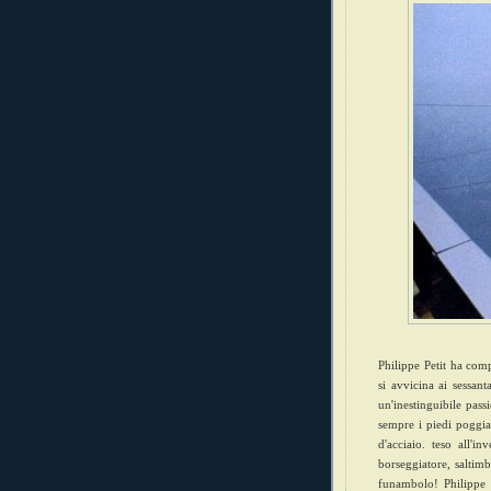
Philippe Petit ha comp
si avvicina ai sessant
un'inestinguibile pas
sempre i piedi poggiat
d'acciaio. teso all'i
borseggiatore, saltim
funambolo!
Philippe