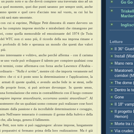
da un punto noto e sa che dovrà compiere una traversata sino ad un
Go Go 
da quel momento, quei due punti saranno per sempre uniti, anche
Triskel
ranno spente e quel cavo d'acciaio teso sul vuoto, su cui lui ha
Marile
ità sarà stato smontato.
 con cui si esprime, Philippe Petit dimostra di essere davvero un
Inglisc
he ha compiuto imprese storiche e mirabolanti che rimangono per
uori, come quella memorabile ed emozionante del 1974 (le Twin
i del WTC non ci sono più, il ricordo della sua impresa rimane e
Letture
o profondo di fede e speranza un mondo che questi due valori
Il 36° Gius
 più.
omo interessante e volitivo, anche perchè afferma - con il carisma
Install (Wa
 se uno vuole può sviluppare il talento per compiere qualsiasi cosa
Mano nera (
altri termini, come affermava con forza anche Lawrence d'Arabia -
Maratoneti.
aordinario -
"Nulla è scritto"
, mentre ciò che importa veramente nel
corridori (
ttivo che ci si è posto sono la determinazione e l'applicazione, la
: armati di queste qualità, e avendo anche fede in se stessi, nelle
The dome (
elle proprie forze, si può arrivare dovunque. In questo senso,
Dentro le t
a una formulazione che entra in contraddittorio con il luogo comune
Gone
compiere imprese straordinarie, occorrano uomini straordinari"
. Al
 sosteneere che un qualsiasi uomo comune può realizzare cose fuori
Il 18° vamp
imato dalla passione e da incrollabile determinazione e coraggio,
Il progetto
ario Nell'essere temerario è contenuto il germe della
hubris
e della
Hemon)
che, alla lunga, genera il fallimento.
Morte tra i
 Petit, non tutto si può raggiungere: alcune imprese, lungamente
i preparativi si fermano prima della loro realizzazione. Ma è già
Via crudes 