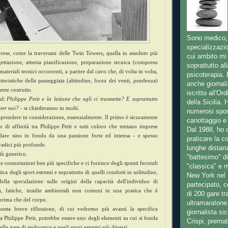
Sono medico,
specializzazio
ese, come la traversata delle Twin Towers, quella in assoluto più
cui ambito mi
ettazione, attenta pianificazione, preparazione tecnica (compreso
soprattutto all
i materiali tecnici occorrenti, a partire dal cavo che, di volta in volta,
psicoterapia.
tteristiche della passeggiata (altitudine, forza dei venti, pendenza)
anche giornali
nte costruito.
iscritto all'Ord
di Philippe Petit e la lezione che egli ci trasmette? E soprattutto
della Sicilia. 
 per noi?
- si chiederanno in molti.
numerosi sport 
 prendere in considerazione, essenzialmente.
Il primo è sicuramente
canottaggio e 
o di affinità tra Philippe Petit e tutti coloro che tentano imprese
Dal 1988, ho 
ndare sino in fondo da una passione forte ed intensa - e spesso
praticare la c
 radici più profonde.
lunghe distanz
iù generico.
"battesimo" di
e connotazioni ben più specifiche e ci fornisce degli spunti fecondi
"classica" e 
atica degli sport estremi e soprattutto di quelli condotti in solitudine,
New York nel 
ella speculazione sulle origini della capacità dell'individuo di
partecipato, 
ltà, fatiche, insidie ambientali non comuni in una pratica che è
di 200 gare t
prima che del corpo.
ultramaratone.
sta breve riflessione, di cui vedremo più avanti la specifica
giornalista si
 Philippe Petit, potrebbe essere uno degli elementi su cui si fonda
Crispi, prema
elle gare di endurance e negli sport estremi più diversi.