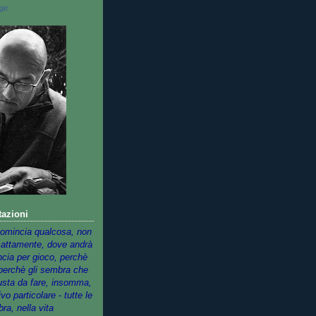
dge
tazioni
omincia qualcosa, non
sattamente, dove andrà
ncia per gioco, perchè
 perchè gli sembra che
iusta da fare, insomma,
o particolare - tutte le
ra, nella vita