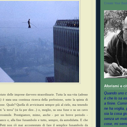
Create Your Ba
Aforismi e ci
Quando uno c
iuto delle imprese davvero straordinarie. Tutta la sua vita (adesso
è che lo sa e
a) è stata una continua ricerca della perfezione, sotto la spinta di
a finire. Comi
sione. Quale? Quella di avvicinarsi sempre più al cielo, ma tenendo
ne ha voglia,
i "a terra" (si fa per dire...) o, meglio, su una fune o su un cavo
sia la cosa g
nverosimile. Prestigiatore, mimo, anche - per un breve periodo -
senza un motiv
banco e, alla fine funambolo e tutto, sempre, da autodidatta. E che
cose, mi semb
 Petit non s'è mai accontentato di fare il semplice funambolo da