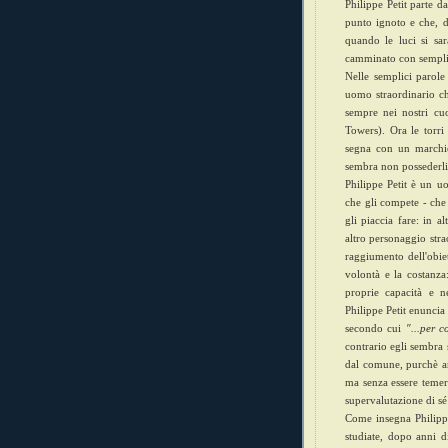
Philippe Petit parte 
punto ignoto e che, 
quando le luci si sa
camminato con semplic
Nelle semplici parole
uomo straordinario c
sempre nei nostri c
Towers). Ora le torr
segna con un marchi
sembra non possederli
Philippe Petit è un u
che gli compete - che
gli piaccia fare: in 
altro personaggio str
raggiumento dell'obie
volontà e la costanza
proprie capacità e n
Philippe Petit enunci
secondo cui
"...per 
contrario egli sembra
dal comune, purchè an
ma senza essere temer
supervalutazione di sé 
Come insegna Philippe
studiate, dopo anni d