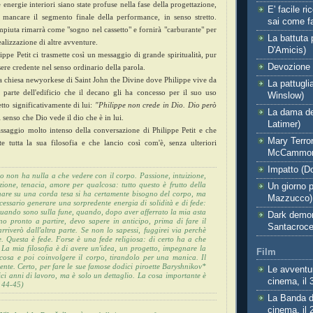
 energie interiori siano state profuse nella fase della progettazione,
E' facile r
 mancare il segmento finale della performance, in senso stretto.
sai come f
piuta rimarrà come "sogno nel cassetto" e fornirà "carburante" per
La battuta 
ealizzazione di altre avventure.
D'Amicis)
ippe Petit ci trasmette così un messaggio di grande spiritualità, pur
Devozione (
ere credente nel senso ordinario della parola.
a chiesa newyorkese di Saint John the Divine dove Philippe vive da
La pattugli
parte dell'edificio che il decano gli ha concesso per il suo uso
Winslow)
etto significativamente di lui:
"Philippe non crede in Dio. Dio però
La dama de
l senso che Dio vede il dio che è in lui.
Latimer)
assaggio molto intenso della conversazione di Philippe Petit e che
Mary Terror
te tutta la sua filosofia e che lancio così com'è, senza ulteriori
McCammo
Impatto (D
io non ha nulla a che vedere con il corpo. Passione, intuizione,
ezione, tenacia, amore per qualcosa: tutto questo è frutto della
Un giorno p
are su una corda tesa si ha certamente bisogno del corpo, ma
Mazzucco)
cessario generare una sorpredente energia di solidità e di fede:
uando sono sulla fune, quando, dopo aver afferrato la mia asta
Dark demon
ono pronto a partire, devo sapere in anticipo, prima di fare il
Santacroce,
rriverò dall'altra parte. Se non lo sapessi, fuggirei via perchè
e.
Questa è fede. Forse è una fede religiosa: di certo ha a che
 La mia filosofia è di avere un'idea, un progetto, impegnare la
Film
cosa e poi coinvolgere il corpo, tirandolo per una manica. Il
ente. Certo, per fare le sue famose dodici piroette Baryshnikov*
Le avventu
ci anni di lavoro, ma è solo un dettaglio. La cosa importante è
cinema, il 
p 44-45)
La Banda d
cinema, il 