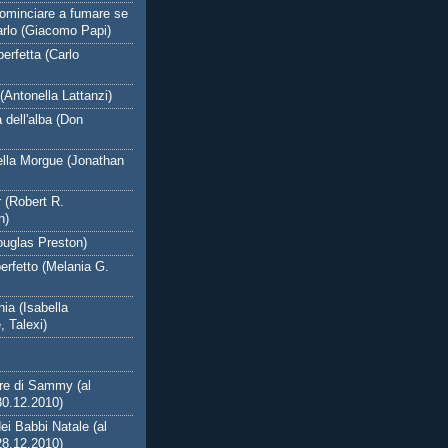
icominciare a fumare se
arlo (Giacomo Papi)
perfetta (Carlo
Antonella Lattanzi)
a dell'alba (Don
lla Morgue (Jonathan
 (Robert R.
n)
ouglas Preston)
erfetto (Melania G.
ia (Isabella
 Talexi)
re di Sammy (al
30.12.2010)
ei Babbi Natale (al
28.12.2010)