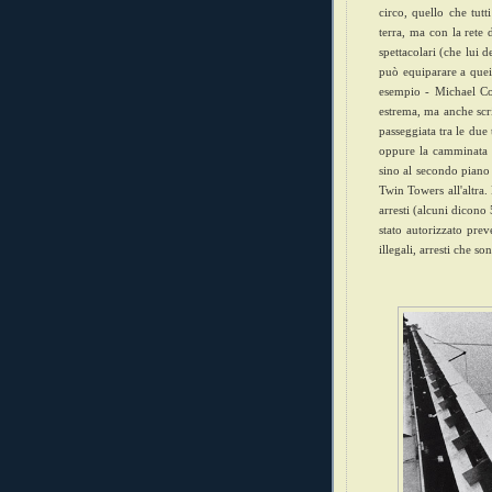
circo, quello che tut
terra, ma con la rete 
spettacolari (che lui 
può equiparare a quei
esempio - Michael Co
estrema, ma anche scri
passeggiata tra le due 
oppure la camminata 
sino al secondo piano 
Twin Towers all'altra
arresti (alcuni dicono
stato autorizzato pre
illegali, arresti che 