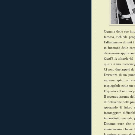
Ognuna delle sue impr
famosa, richiede prog
l'allestimento di tutti 
in funzione delle cara
deve essere appositame
Qual'è la singolarità 
qual'è il suo interesse
Ci sono due aspetti da
l'esistenza di un punt
estreme, spinti ad a
inspiegabile nelle sue
E questo è il motivo p
Il secondo assume dell
di riflessione nella pr
spostando il fulcro d
fronteggiare diffico
innanzitutto mentale, 
Diciamo pure che que
enunciazione che ne fa
la resistenza mentale n