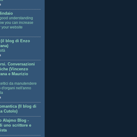
a
dindaio
good understanding
ow you can increase
for your website
 (il blog di Enzo
ana)
sità
a
ersi. Conversazioni
niche (Vincenzo
ana e Maurizio
celtici da manutendere
co d'organi nell'anno
la
a
mantica (Il blog di
na Cutolo)
o Alajmo Blog -
di uno scrittore e
ista