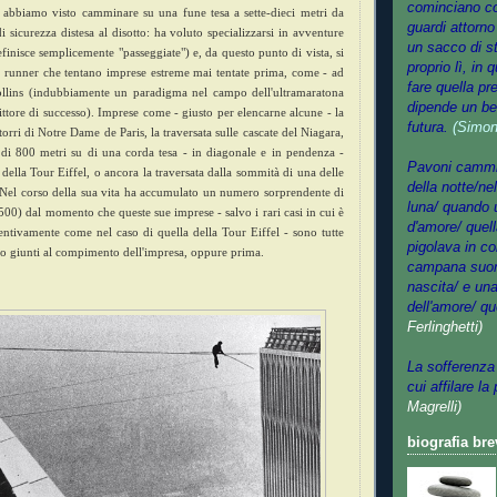
cominciano cos
ti abbiamo visto camminare su una fune tesa a sette-dieci metri da
guardi attorno
di sicurezza distesa al disotto: ha voluto specializzarsi in avventure
un sacco di st
definisce semplicemente "passeggiate") e, da questo punto di vista, si
proprio lì, in 
 runner che tentano imprese estreme mai tentate prima, come - ad
fare quella pr
llins (indubbiamente un paradigma nel campo dell'ultramaratona
dipende un bel
ttore di successo).
Imprese come - giusto per elencarne alcune - la
futura.
(Simon
torri di Notre Dame de Paris, la traversata sulle cascate del Niagara,
di 800 metri su di una corda tesa - in diagonale e in pendenza -
Pavoni cammin
della Tour Eiffel, o ancora la traversata dalla sommità di una delle
della notte/ne
. Nel corso della sua vita ha accumulato un numero sorprendente di
luna/ quando u
 500) dal momento che queste sue imprese - salvo i rari casi in cui è
d'amore/ quel
ventivamente come nel caso di quella della Tour Eiffel - sono tutte
pigolava in c
sono giunti al compimento dell'impresa, oppure prima.
campana suonò
nascita/ e una
dell'amore/ qu
Ferlinghetti)
La sofferenza 
cui affilare la
Magrelli)
biografia bre