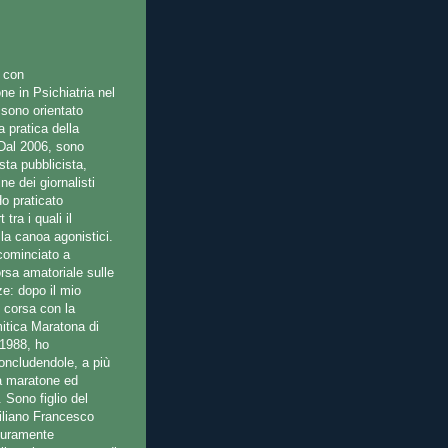
 con
ne in Psichiatria nel
 sono orientato
a pratica della
 Dal 2006, sono
sta pubblicista,
ine dei giornalisti
Ho praticato
tra i quali il
la canoa agonistici.
cominciato a
orsa amatoriale sulle
e: dopo il mio
 corsa con la
mitica Maratona di
1988, ho
concludendole, a più
ra maratone ed
 Sono figlio del
ciliano Francesco
turamente