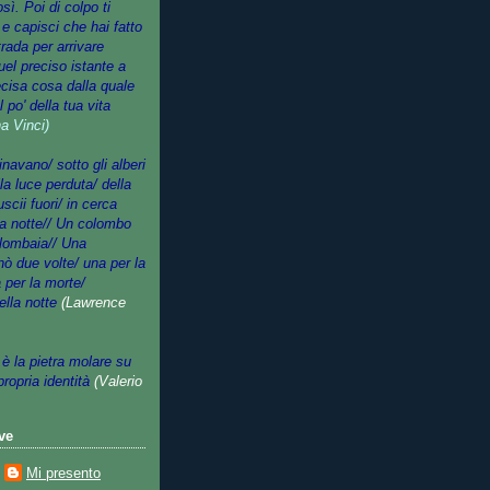
ì. Poi di colpo ti
 e capisci che hai fatto
rada per arrivare
quel preciso istante a
ecisa cosa dalla quale
 po' della tua vita
a Vinci)
avano/ sotto gli alberi
lla luce perduta/ della
scii fuori/ in cerca
la notte// Un colombo
olombaia// Una
 due volte/ una per la
 per la morte/
ella notte
(Lawrence
è la pietra molare su
 propria identità
(Valerio
ve
Mi presento