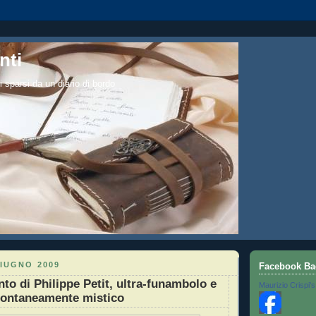
nti
i sparsi da un diario di bordo
IUGNO 2009
Facebook Ba
to di Philippe Petit, ultra-funambolo e
Maurizio Crispi's
pontaneamente mistico