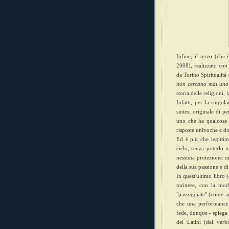
Infine, il terzo (che 
2008), realizzato con 
da Torino Spiritualità
non cercano mai una 
storia delle religioni, 
Infatti, per la singo
sintesi originale di p
uno che ha qualcosa d
risposte univoche a d
Ed è più che legitti
cielo, senza poterlo m
nessuna protezione: u
della sua passione e di
In quest'ultimo libro 
torinese, con la mod
"passeggiate" (come a
che una performance 
fede, dunque - spiega 
dei Latini (dal verb