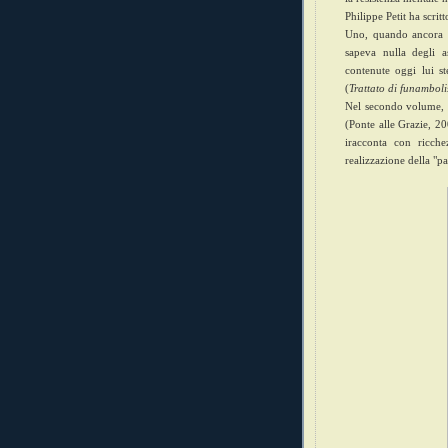
Philippe Petit ha scritt
Uno, quando ancora 
sapeva nulla degli a
contenute oggi lui st
(
Trattato di funambol
Nel secondo volume,
(Ponte alle Grazie, 20
iracconta con ricchez
realizzazione della "p