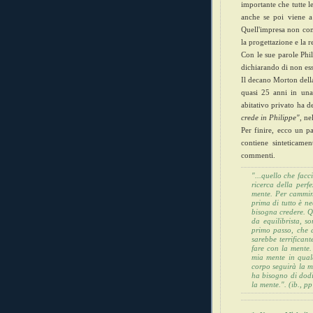
importante che tutte le
anche se poi viene a
Quell'impresa non com
la progettazione e la r
Con le sue parole Phil
dichiarando di non ess
Il decano Morton dell
quasi 25 anni in una 
abitativo privato ha d
crede in Philippe"
, ne
Per finire, ecco un p
contiene sinteticamen
commenti.
"...quello che facc
ricerca della perf
mente. Per cammin
prima di tutto è ne
bisogna credere.
Q
da equilibrista, s
primo passo, che a
sarebbe terrificant
fare con la mente.
mia mente in qual
corpo seguirà la m
ha bisogno di dodi
la mente.". (ib., p