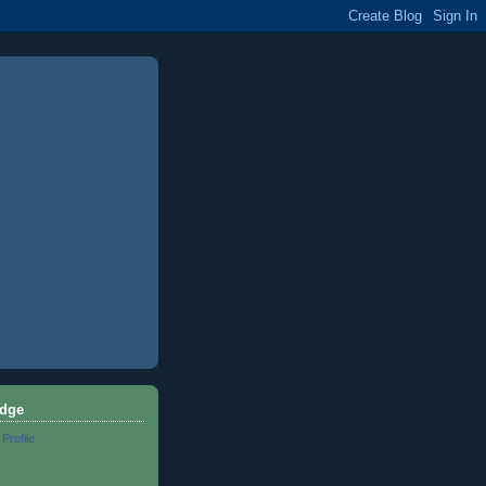
dge
 Profile